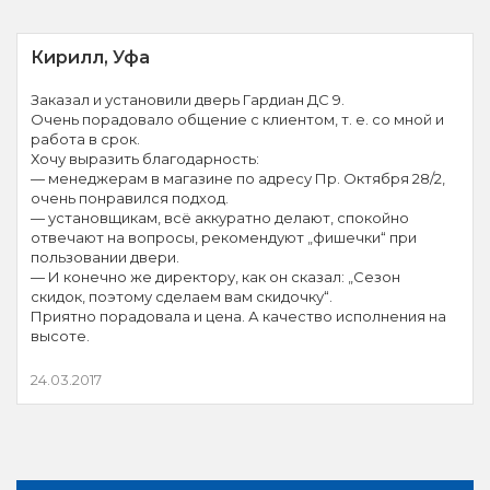
Кирилл, Уфа
Заказал и установили дверь Гардиан ДС 9.
Очень порадовало общение с клиентом, т. е. со мной и
работа в срок.
Хочу выразить благодарность:
— менеджерам в магазине по адресу Пр. Октября 28/2,
очень понравился подход.
— установщикам, всё аккуратно делают, спокойно
отвечают на вопросы, рекомендуют „фишечки“ при
пользовании двери.
— И конечно же директору, как он сказал: „Сезон
скидок, поэтому сделаем вам скидочку“.
Приятно порадовала и цена. А качество исполнения на
высоте.
24.03.2017